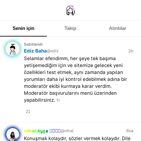
Senin için
Takip
Alıntılar
Sabitlendi
Ediz Baha
3h
@ediz
Selamlar efendimm, her şeye tek başıma
yetişemediğim için ve sitemize gelecek yeni
özellikleri test etmek, aynı zamanda yapılan
yorumları daha iyi kontrol edebilmek adına bir
moderatör ekibi kurmaya karar verdim.
Moderatör başvurularını menü üzerinden
yapabilirsiniz. ✨
21
Nihal Ayşe 🤸🏻‍♀️✨
6sa
@nihal
Konuşmak kolaydır, sözler vermek kolaydır. Dile