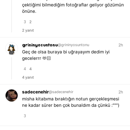
çektiğimi bilmediğim fotoğraflar geliyor gözümün
önüne.
3
2
2 yanıt
grininyosuntonu
2h
@grininyosuntonu
Geç de olsa buraya bi uğrayayım dedim iyi
gecelerrr 🫶🏻
4
4
4 yanıt
sadecenehir
2h
@sadecenehir
misha kitabıma bıraktığın notun gerçekleşmesi
ne kadar sürer ben çok bunaldım da çünkü :""")
3