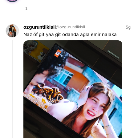
1
ozguruntilkisii
5g
@ozguruntilkisii
Naz öf git yaa git odanda ağla emir nalaka