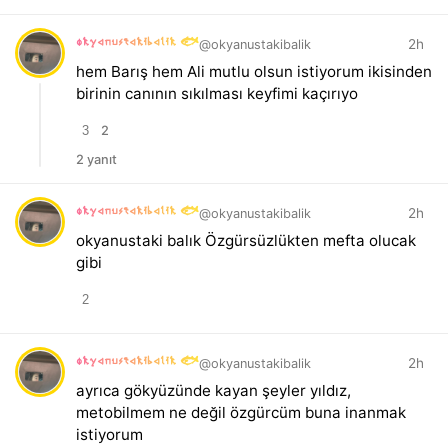
okyanustakibalik 🐟
2h
@okyanustakibalik
hem Barış hem Ali mutlu olsun istiyorum ikisinden
birinin canının sıkılması keyfimi kaçırıyo
3
2
2 yanıt
okyanustakibalik 🐟
2h
@okyanustakibalik
okyanustaki balık Özgürsüzlükten mefta olucak
gibi
2
okyanustakibalik 🐟
2h
@okyanustakibalik
ayrıca gökyüzünde kayan şeyler yıldız,
metobilmem ne değil özgürcüm buna inanmak
istiyorum