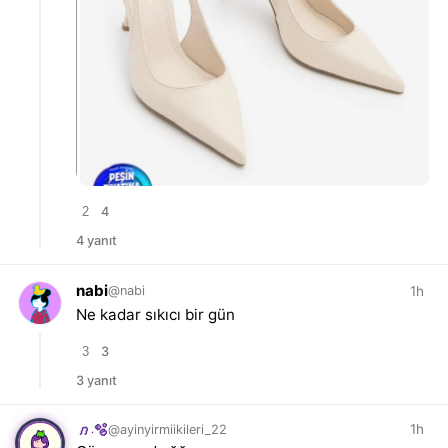
2
4
4 yanıt
nabi
1h
@nabi
Ne kadar sıkıcı bir gün
3
3
3 yanıt
1h
@ayinyirmiikileri_22
𝑛.🫧