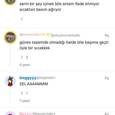
serin bir şey içmek bile anlam ifade etmiyor
sıcaktan basım ağrıyor
1
okyanustakibalik 🐟
4g
@okyanustakibalik
günes tepemde olmadığı halde bile başıma geçti
öyle bir sıcakkkk
2
5
5 yanıt
beggyyy
4g
@begimelov
SELAAAAMMM
3
7
7 yanıt
Kevser
4g
@kevsermelov