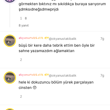
görmekten bıktınız mı sıkıldıkça buraya sarıyorum
şdmksıdneğsdmwpnjdı
1
8
8 yanıt
okyanustakibalik 🐟
7g
@okyanustakibalik
büşü bir kere daha tebrik ettim ben öyle bir
sahne yazamazdım ağlamaktan
2
okyanustakibalik 🐟
7g
@okyanustakibalik
hele ki dokuzuncu bölüm yürek parçalayan
cinsten 🥺
2