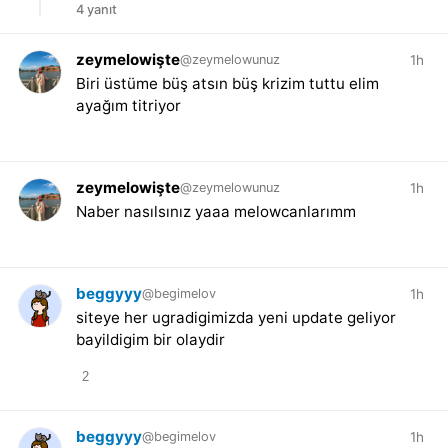
4 yanıt
zeymelowişte
1h
@zeymelowunuz
Biri üstüme büş atsın büş krizim tuttu elim
ayağım titriyor
zeymelowişte
1h
@zeymelowunuz
Naber nasılsınız yaaa melowcanlarımm
beggyyy
1h
@begimelov
siteye her ugradigimizda yeni update geliyor
bayildigim bir olaydir
2
beggyyy
1h
@begimelov