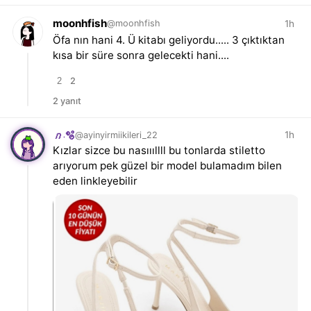
moonhfish
1h
@moonhfish
Öfa nın hani 4. Ü kitabı geliyordu..... 3 çıktıktan
kısa bir süre sonra gelecekti hani....
2
2
2 yanıt
1h
@ayinyirmiikileri_22
𝑛.🫧
Kızlar sizce bu nasıııllll bu tonlarda stiletto
arıyorum pek güzel bir model bulamadım bilen
eden linkleyebilir