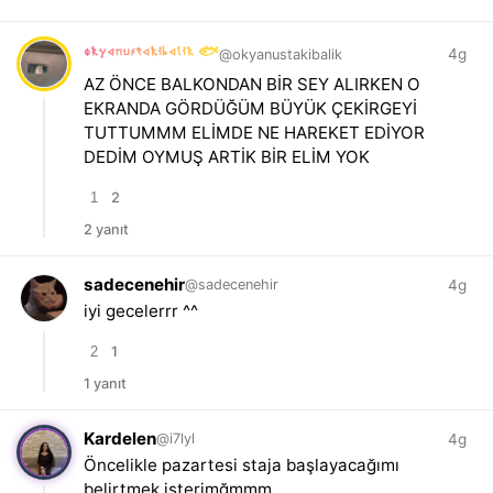
okyanustakibalik 🐟
4g
@okyanustakibalik
AZ ÖNCE BALKONDAN BİR SEY ALIRKEN O
EKRANDA GÖRDÜĞÜM BÜYÜK ÇEKİRGEYİ
TUTTUMMM ELİMDE NE HAREKET EDİYOR
DEDİM OYMUŞ ARTİK BİR ELİM YOK
1
2
2 yanıt
sadecenehir
4g
@sadecenehir
iyi gecelerrr ^^
2
1
1 yanıt
Kardelen
4g
@i7lyl
Öncelikle pazartesi staja başlayacağımı
belirtmek isterimğmmm