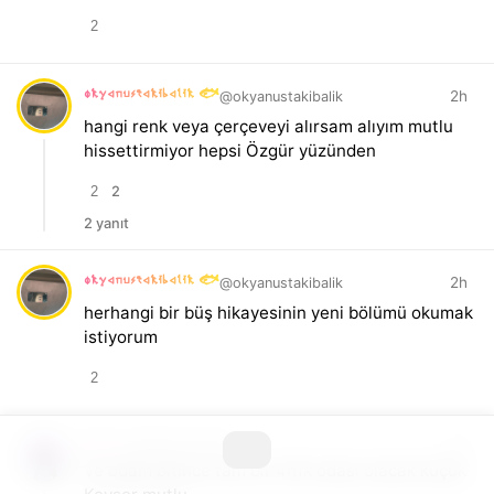
2
okyanustakibalik 🐟
2h
@okyanustakibalik
hangi renk veya çerçeveyi alırsam alıyım mutlu
hissettirmiyor hepsi Özgür yüzünden
2
2
2 yanıt
okyanustakibalik 🐟
2h
@okyanustakibalik
herhangi bir büş hikayesinin yeni bölümü okumak
istiyorum
2
Kevser
2h
@kevsermelov
Ve odam bitince tam bir 4n1k odası olacak küçük