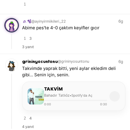
1
6g
@ayinyirmiikileri_22
𝑛.🫧
Abime pes'te 4-0 çaktım keyifler gıcır
1
3
3 yanıt
grininyosuntonu
6g
@grininyosuntonu
Takvimde yaprak bitti, yeni aylar ekledim deli
gibi… Senin için, senin.
TAKVIM
Bahadır Tatlıöz
Spotify'da Aç
•
0:00
0:30
2
4
4 yanıt