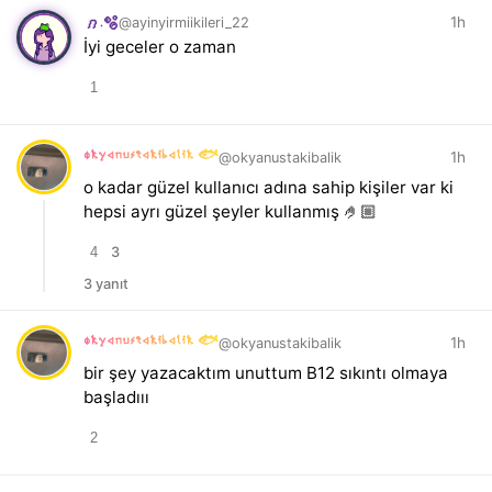
1h
@ayinyirmiikileri_22
𝑛.🫧
İyi geceler o zaman
1
okyanustakibalik 🐟
1h
@okyanustakibalik
o kadar güzel kullanıcı adına sahip kişiler var ki
hepsi ayrı güzel şeyler kullanmış 🤌🏼
4
3
3 yanıt
okyanustakibalik 🐟
1h
@okyanustakibalik
bir şey yazacaktım unuttum B12 sıkıntı olmaya
başladııı
2