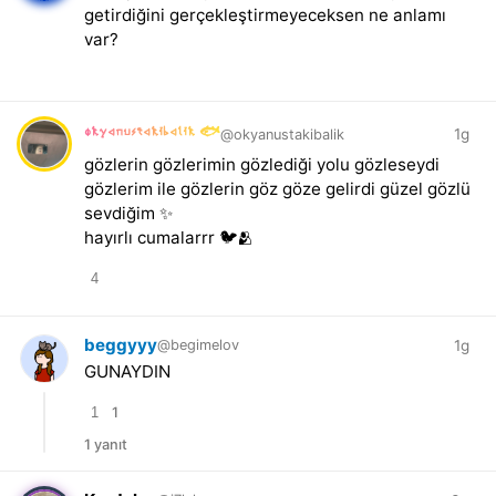
getirdiğini gerçekleştirmeyeceksen ne anlamı
var?
okyanustakibalik 🐟
1g
@okyanustakibalik
gözlerin gözlerimin gözlediği yolu gözleseydi
gözlerim ile gözlerin göz göze gelirdi güzel gözlü
sevdiğim ✨
hayırlı cumalarrr 🐦🫂
4
beggyyy
1g
@begimelov
GUNAYDIN
1
1
1 yanıt