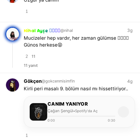
1
Nihal Ayşe 🤸🏻‍♀️✨
3g
@nihal
Mucizeler hep vardır, her zaman gülümse 🤸🏻‍♀️✨
Günos herkese😝
2
11
11 yanıt
Gökçen
4g
@gokcenmisimfln
Kirli peri masalı 9. bölüm nasıl mı hissettiriyor..
CANIM YANIYOR
Çağan Şengül
Spotify'da Aç
•
0:00
0:30
1