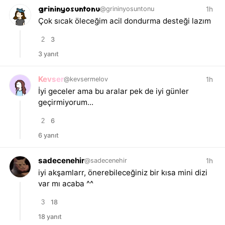
grininyosuntonu
1h
@grininyosuntonu
Çok sıcak öleceğim acil dondurma desteği lazım
2
3
3 yanıt
Kevser
1h
@kevsermelov
İyi geceler ama bu aralar pek de iyi günler
geçirmiyorum...
2
6
6 yanıt
sadecenehir
1h
@sadecenehir
iyi akşamlarr, önerebileceğiniz bir kısa mini dizi
var mı acaba ^^
3
18
18 yanıt