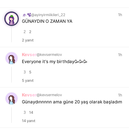
1h
@ayinyirmiikileri_22
𝑛.🫧
GÜNAYDIN O ZAMAN YA
2
2
2 yanıt
Kevser
1h
@kevsermelov
Everyone it's my birthday🥳🥳🥳
3
5
5 yanıt
Kevser
1h
@kevsermelov
Günaydınnnnn ama güne 20 yaş olarak başladım
3
14
14 yanıt