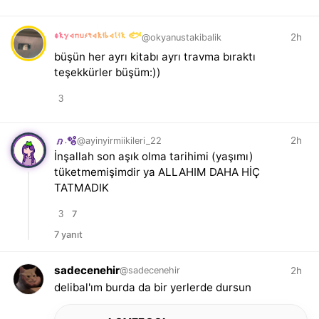
okyanustakibalik 🐟
2h
@okyanustakibalik
büşün her ayrı kitabı ayrı travma bıraktı
teşekkürler büşüm:))
3
2h
@ayinyirmiikileri_22
𝑛.🫧
İnşallah son aşık olma tarihimi (yaşımı)
tüketmemişimdir ya ALLAHIM DAHA HİÇ
TATMADIK
3
7
7 yanıt
sadecenehir
2h
@sadecenehir
delibal'ım burda da bir yerlerde dursun