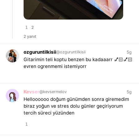
1
2
2 yanıt
ozguruntilkisii
5g
@ozguruntilkisii
Gitarimin teli koptu benzen bu kadaaarr 💅🏻💅🏻
evren ogrenmemi istemiyorr
Kevser
5g
@kevsermelov
Helloooooo doğum günümden sonra giremedim
biraz yoğun ve stres dolu günler geçiriyorum
tercih süreci yüzünden
1