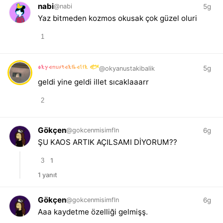
nabi
5g
@nabi
Yaz bitmeden kozmos okusak çok güzel oluri
1
okyanustakibalik 🐟
5g
@okyanustakibalik
geldi yine geldi illet sıcaklaaarr
2
Gökçen
6g
@gokcenmisimfln
ŞU KAOS ARTIK AÇILSAMI DİYORUM??
3
1
1 yanıt
Gökçen
6g
@gokcenmisimfln
Aaa kaydetme özelliği gelmişş.