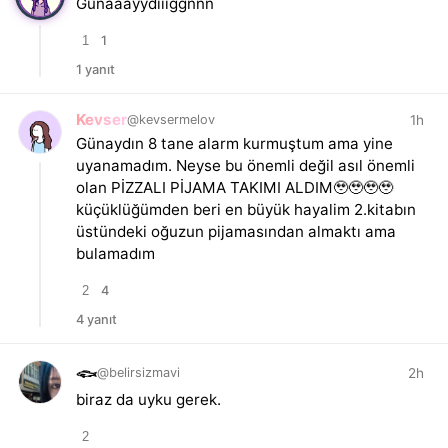
Günaaayydııığğnnn
1
1
1 yanıt
Kevser
1h
@kevsermelov
Günaydın 8 tane alarm kurmuştum ama yine
uyanamadım. Neyse bu önemli değil asıl önemli
olan PİZZALI PİJAMA TAKIMI ALDIM🥹🥹🥹🥹
küçüklüğümden beri en büyük hayalim 2.kitabın
üstündeki oğuzun pijamasından almaktı ama
bulamadım
2
4
4 yanıt
2h
𓆟
@belirsizmavi
biraz da uyku gerek.
2