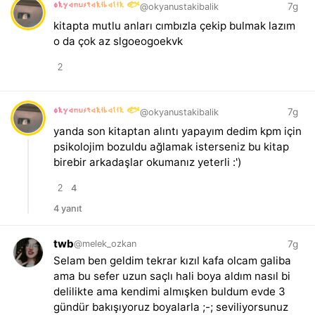
okyanustakibalik 🐟
7g
@okyanustakibalik
kitapta mutlu anları cımbızla çekip bulmak lazım
o da çok az slgoeogoekvk
2
okyanustakibalik 🐟
7g
@okyanustakibalik
yanda son kitaptan alıntı yapayım dedim kpm için
psikolojim bozuldu ağlamak isterseniz bu kitap
birebir arkadaşlar okumanız yeterli :')
2
4
4 yanıt
twb
7g
@melek_ozkan
Selam ben geldim tekrar kızıl kafa olcam galiba
ama bu sefer uzun saçlı hali boya aldım nasıl bi
delilikte ama kendimi almışken buldum evde 3
gündür bakışıyoruz boyalarla ;-; seviliyorsunuz