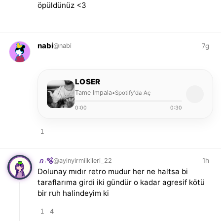
öpüldünüz <3
nabi
7g
@nabi
LOSER
Tame Impala
Spotify'da Aç
•
0:00
0:30
1
1h
@ayinyirmiikileri_22
𝑛.🫧
Dolunay mıdır retro mudur her ne haltsa bi
taraflarıma girdi iki gündür o kadar agresif kötü
bir ruh halindeyim ki
1
4