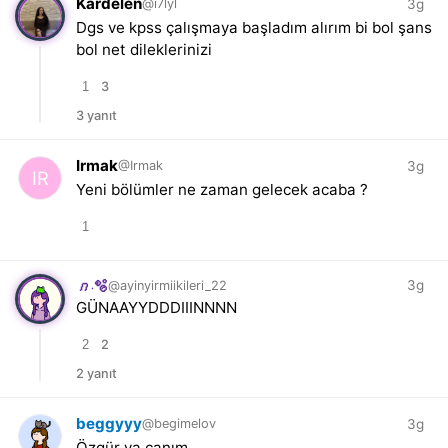
Kardelen
3g
@i7lyl
Dgs ve kpss çalışmaya başladım alırım bi bol şans
bol net dileklerinizi
1
3
3 yanıt
Irmak
3g
@Irmak
Yeni bölümler ne zaman gelecek acaba ?
1
3g
@ayinyirmiikileri_22
𝑛.🫧
GÜNAAYYDDDIIINNNN
2
2
2 yanıt
beggyyy
3g
@begimelov
Özgür ya canım