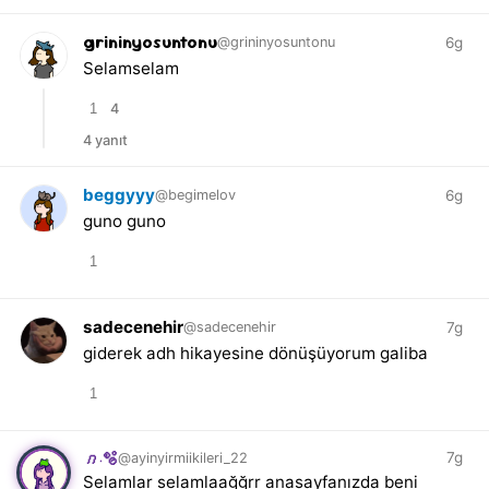
grininyosuntonu
6g
@grininyosuntonu
Selamselam
1
4
4 yanıt
beggyyy
6g
@begimelov
guno guno
1
sadecenehir
7g
@sadecenehir
giderek adh hikayesine dönüşüyorum galiba
1
7g
@ayinyirmiikileri_22
𝑛.🫧
Selamlar selamlaağğrr anasayfanızda beni