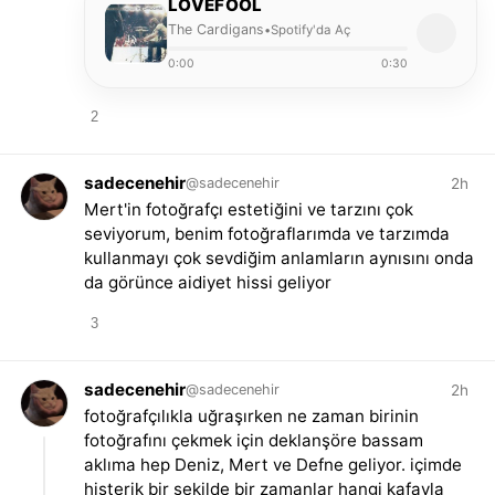
LOVEFOOL
The Cardigans
Spotify'da Aç
•
0:00
0:30
2
sadecenehir
2h
@sadecenehir
Mert'in fotoğrafçı estetiğini ve tarzını çok
seviyorum, benim fotoğraflarımda ve tarzımda
kullanmayı çok sevdiğim anlamların aynısını onda
da görünce aidiyet hissi geliyor
3
sadecenehir
2h
@sadecenehir
fotoğrafçılıkla uğraşırken ne zaman birinin
fotoğrafını çekmek için deklanşöre bassam
aklıma hep Deniz, Mert ve Defne geliyor. içimde
histerik bir şekilde bir zamanlar hangi kafayla