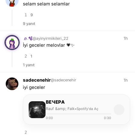
selam selam selamlar
1
9
9 yanıt
1h
@ayinyirmiikileri_22
𝑛.🫧
İyi geceler melovlar 💗✨
2
1
1 yanıt
sadecenehir
1h
@sadecenehir
iyi geceler
ВЕЧЕРА
Rauf &amp; Faik
Spotify'da Aç
•
0:00
0:30
2