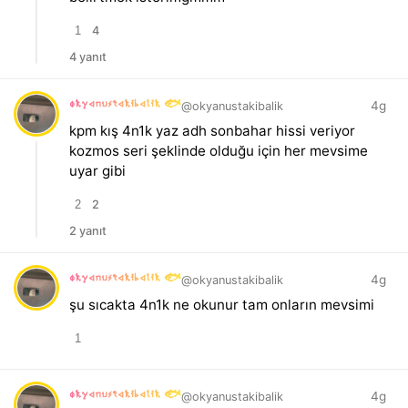
1
4
4 yanıt
okyanustakibalik 🐟
4g
@okyanustakibalik
kpm kış 4n1k yaz adh sonbahar hissi veriyor
kozmos seri şeklinde olduğu için her mevsime
uyar gibi
2
2
2 yanıt
okyanustakibalik 🐟
4g
@okyanustakibalik
şu sıcakta 4n1k ne okunur tam onların mevsimi
1
okyanustakibalik 🐟
4g
@okyanustakibalik