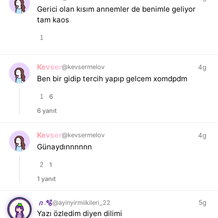
Gerici olan kısım annemler de benimle geliyor
tam kaos
1
Kevser
4g
@kevsermelov
Ben bir gidip tercih yapıp gelcem xomdpdm
1
6
6 yanıt
Kevser
4g
@kevsermelov
Günaydınnnnnn
2
1
1 yanıt
5g
@ayinyirmiikileri_22
𝑛.🫧
Yazı özledim diyen dilimi