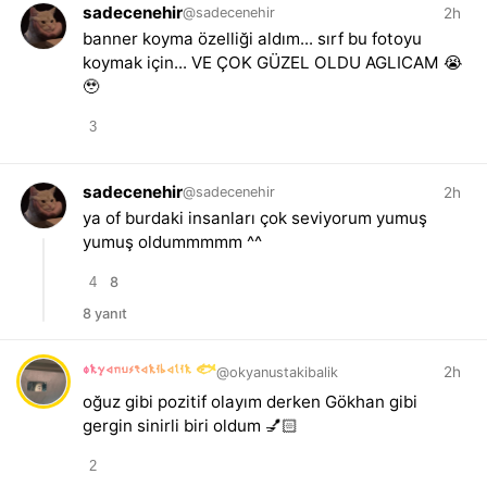
sadecenehir
2h
@sadecenehir
banner koyma özelliği aldım... sırf bu fotoyu
koymak için... VE ÇOK GÜZEL OLDU AGLICAM 😭
🥹
3
sadecenehir
2h
@sadecenehir
ya of burdaki insanları çok seviyorum yumuş
yumuş oldummmmm ^^
4
8
8 yanıt
okyanustakibalik 🐟
2h
@okyanustakibalik
oğuz gibi pozitif olayım derken Gökhan gibi
gergin sinirli biri oldum 💅🏻
2