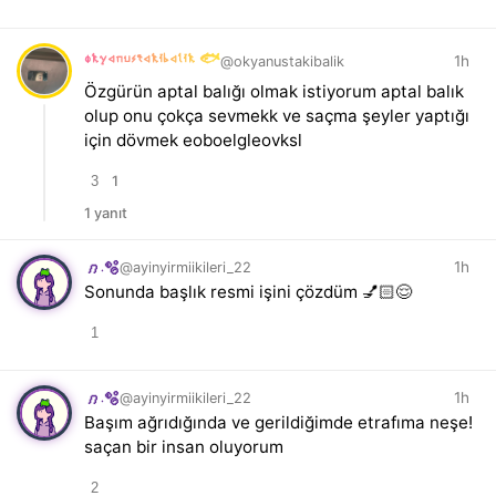
okyanustakibalik 🐟
1h
@okyanustakibalik
Özgürün aptal balığı olmak istiyorum aptal balık
olup onu çokça sevmekk ve saçma şeyler yaptığı
için dövmek eoboelgleovksl
3
1
1 yanıt
1h
@ayinyirmiikileri_22
𝑛.🫧
Sonunda başlık resmi işini çözdüm 💅🏻😌
1
1h
@ayinyirmiikileri_22
𝑛.🫧
Başım ağrıdığında ve gerildiğimde etrafıma neşe!
saçan bir insan oluyorum
2