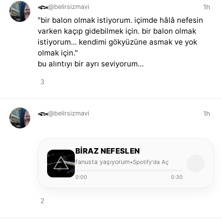
1h
𓆟
@belirsizmavi
"bir balon olmak istiyorum. içimde hâlâ nefesin
varken kaçıp gidebilmek için. bir balon olmak
istiyorum... kendimi gökyüzüne asmak ve yok
olmak için."
bu alıntıyı bir ayrı seviyorum...
3
1h
𓆟
@belirsizmavi
BIRAZ NEFESLEN
fanusta yaşıyorum
Spotify'da Aç
•
0:00
0:30
2